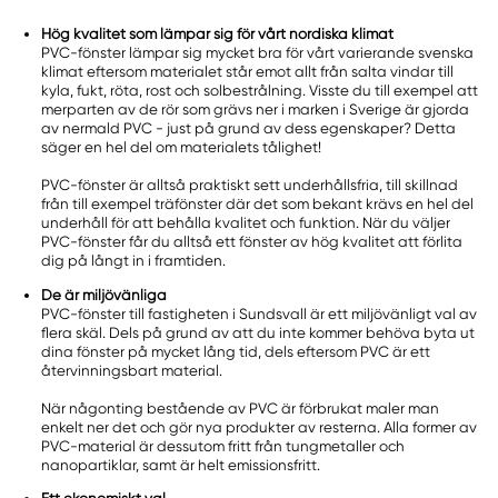
Hög kvalitet som lämpar sig för vårt nordiska klimat
PVC-fönster lämpar sig mycket bra för vårt varierande svenska
klimat eftersom materialet står emot allt från salta vindar till
kyla, fukt, röta, rost och solbestrålning. Visste du till exempel att
merparten av de rör som grävs ner i marken i Sverige är gjorda
av nermald PVC - just på grund av dess egenskaper? Detta
säger en hel del om materialets tålighet!
PVC-fönster är alltså praktiskt sett underhållsfria, till skillnad
från till exempel träfönster där det som bekant krävs en hel del
underhåll för att behålla kvalitet och funktion. När du väljer
PVC-fönster får du alltså ett fönster av hög kvalitet att förlita
dig på långt in i framtiden.
De är miljövänliga
PVC-fönster till fastigheten i Sundsvall är ett miljövänligt val av
flera skäl. Dels på grund av att du inte kommer behöva byta ut
dina fönster på mycket lång tid, dels eftersom PVC är ett
återvinningsbart material.
När någonting bestående av PVC är förbrukat maler man
enkelt ner det och gör nya produkter av resterna. Alla former av
PVC-material är dessutom fritt från tungmetaller och
nanopartiklar, samt är helt emissionsfritt.