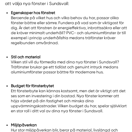
att välja nya fönster i Sundsvall:
Egenskaper hos fönstret
Beroende på vilket hus och vilka behov du har, passar olika
fönster bättre eller sämre. Fundera på vad som är viktigast för
dig. Är det att fönstren är energieffektiva, inbrottssäkra eller att
de kräver minimalt underhåll? PVC- och aluminiumfönster är till
exempel i princip underhållsfria medans träfönster kräver
regelbunden omvårdnad.
Stil och material
Vilken stil vill du förmedla med dina nya fönster i Sundsvall?
Träfönster brukar ge ett tidlöst och genuint intryck medans
aluminiumfönster passar bättre för modernare hus.
Budget för fönsterbytet
Ett fönsterbyte kan kännas kostsamt, men det är viktigt att det
ses som en investering i din bostad. Nya fönster kommer att
höja värdet på din fastighet och minska dina
uppvärmningskostnader. Vilken budget du har, spelar självklart
en stor roll i ditt val av dina nya fönster i Sundsvall.
Miljöpåverkan
Hur stor miljöpåverkan blir, beror på material, livslängd och