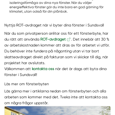
isoleringsförmåga av dina nya fönster. När du väljer
energieffektiva fönster gör du inte bara en god gärning för
klimatet, utan också för din plånbok.
Nyttja ROT-avdraget när vi byter dina fönster i Sundsvall
När du som privatperson anlitar oss för ett fönsterbyte, har
du rätt att använda
ROT-avdraget
. Det innebär att 30 %
av arbetskostnaden kommer att dras av för arbetet vi utför.
Du behöver inte fundera på någonting utan vi tar bort
skatteavdraget direkt på fakturan som vi skickar till dig, när
projektet har avslutats.
Välkommen att
kontakta oss
när det är dags att byta dina
fönster i Sundsvall!
Läs mer om fönsterbyten
Läs gärna mer i artiklarna nedan om fönsterbyten och alla
arbeten som kommer med det. Tveka inte att kontakta oss
om några frågor uppstår.